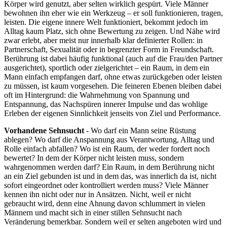
Körper wird genutzt, aber selten wirklich gespürt. Viele Männer
bewohnen ihn eher wie ein Werkzeug – er soll funktionieren, tragen,
leisten. Die eigene innere Welt funktioniert, bekommt jedoch im
Alltag kaum Platz, sich ohne Bewertung zu zeigen. Und Nähe wird
zwar erlebt, aber meist nur innerhalb klar definierter Rollen: in
Partnerschaft, Sexualität oder in begrenzter Form in Freundschaft.
Berührung ist dabei häufig funktional (auch auf die Frau/den Partner
ausgerichtet), sportlich oder zielgerichtet – ein Raum, in dem ein
Mann einfach empfangen darf, ohne etwas zurückgeben oder leisten
zu müssen, ist kaum vorgesehen. Die feineren Ebenen bleiben dabei
oft im Hintergrund: die Wahrnehmung von Spannung und
Entspannung, das Nachspüren innerer Impulse und das wohlige
Erleben der eigenen Sinnlichkeit jenseits von Ziel und Performance.
Vorhandene Sehnsucht
- Wo darf ein Mann seine Rüstung
ablegen? Wo darf die Anspannung aus Verantwortung, Alltag und
Rolle einfach abfallen? Wo ist ein Raum, der weder fordert noch
bewertet? In dem der Körper nicht leisten muss, sondern
wahrgenommen werden darf? Ein Raum, in dem Berührung nicht
an ein Ziel gebunden ist und in dem das, was innerlich da ist, nicht
sofort eingeordnet oder kontrolliert werden muss? Viele Männer
kennen ihn nicht oder nur in Ansätzen. Nicht, weil er nicht
gebraucht wird, denn eine Ahnung davon schlummert in vielen
Männern und macht sich in einer stillen Sehnsucht nach
Veränderung bemerkbar. Sondern weil er selten angeboten wird und