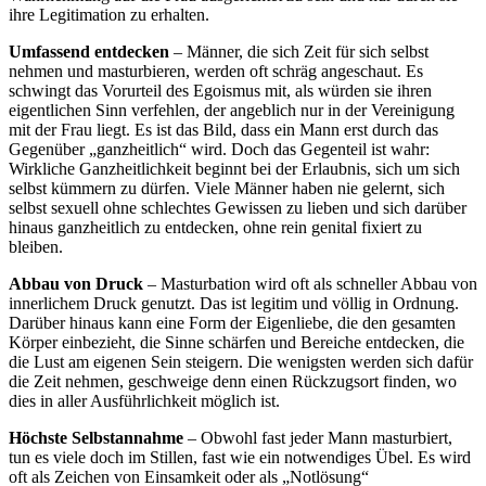
ihre Legitimation zu erhalten.
Umfassend entdecken
– Männer, die sich Zeit für sich selbst
nehmen und masturbieren, werden oft schräg angeschaut. Es
schwingt das Vorurteil des Egoismus mit, als würden sie ihren
eigentlichen Sinn verfehlen, der angeblich nur in der Vereinigung
mit der Frau liegt. Es ist das Bild, dass ein Mann erst durch das
Gegenüber „ganzheitlich“ wird. Doch das Gegenteil ist wahr:
Wirkliche Ganzheitlichkeit beginnt bei der Erlaubnis, sich um sich
selbst kümmern zu dürfen. Viele Männer haben nie gelernt, sich
selbst sexuell ohne schlechtes Gewissen zu lieben und sich darüber
hinaus ganzheitlich zu entdecken, ohne rein genital fixiert zu
bleiben.
Abbau von Druck
– Masturbation wird oft als schneller Abbau von
innerlichem Druck genutzt. Das ist legitim und völlig in Ordnung.
Darüber hinaus kann eine Form der Eigenliebe, die den gesamten
Körper einbezieht, die Sinne schärfen und Bereiche entdecken, die
die Lust am eigenen Sein steigern. Die wenigsten werden sich dafür
die Zeit nehmen, geschweige denn einen Rückzugsort finden, wo
dies in aller Ausführlichkeit möglich ist.
Höchste Selbstannahme
– Obwohl fast jeder Mann masturbiert,
tun es viele doch im Stillen, fast wie ein notwendiges Übel. Es wird
oft als Zeichen von Einsamkeit oder als „Notlösung“