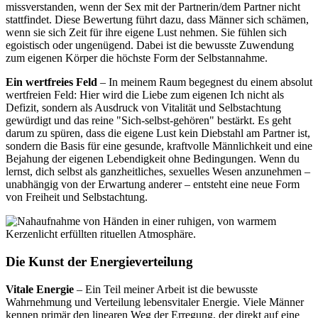
missverstanden, wenn der Sex mit der Partnerin/dem Partner nicht
stattfindet. Diese Bewertung führt dazu, dass Männer sich schämen,
wenn sie sich Zeit für ihre eigene Lust nehmen. Sie fühlen sich
egoistisch oder ungenügend. Dabei ist die bewusste Zuwendung
zum eigenen Körper die höchste Form der Selbstannahme.
Ein wertfreies Feld
– In meinem Raum begegnest du einem absolut
wertfreien Feld: Hier wird die Liebe zum eigenen Ich nicht als
Defizit, sondern als Ausdruck von Vitalität und Selbstachtung
gewürdigt und das reine "Sich-selbst-gehören" bestärkt. Es geht
darum zu spüren, dass die eigene Lust kein Diebstahl am Partner ist,
sondern die Basis für eine gesunde, kraftvolle Männlichkeit und eine
Bejahung der eigenen Lebendigkeit ohne Bedingungen. Wenn du
lernst, dich selbst als ganzheitliches, sexuelles Wesen anzunehmen –
unabhängig von der Erwartung anderer – entsteht eine neue Form
von Freiheit und Selbstachtung.
Die Kunst der Energieverteilung
Vitale Energie
– Ein Teil meiner Arbeit ist die bewusste
Wahrnehmung und Verteilung lebensvitaler Energie. Viele Männer
kennen primär den linearen Weg der Erregung, der direkt auf eine