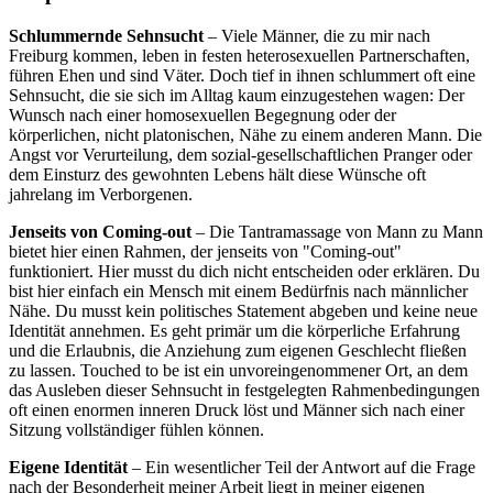
Schlummernde Sehnsucht
– Viele Männer, die zu mir nach
Freiburg kommen, leben in festen heterosexuellen Partnerschaften,
führen Ehen und sind Väter. Doch tief in ihnen schlummert oft eine
Sehnsucht, die sie sich im Alltag kaum einzugestehen wagen: Der
Wunsch nach einer homosexuellen Begegnung oder der
körperlichen, nicht platonischen, Nähe zu einem anderen Mann. Die
Angst vor Verurteilung, dem sozial-gesellschaftlichen Pranger oder
dem Einsturz des gewohnten Lebens hält diese Wünsche oft
jahrelang im Verborgenen.
Jenseits von Coming-out
– Die Tantramassage von Mann zu Mann
bietet hier einen Rahmen, der jenseits von "Coming-out"
funktioniert. Hier musst du dich nicht entscheiden oder erklären. Du
bist hier einfach ein Mensch mit einem Bedürfnis nach männlicher
Nähe. Du musst kein politisches Statement abgeben und keine neue
Identität annehmen. Es geht primär um die körperliche Erfahrung
und die Erlaubnis, die Anziehung zum eigenen Geschlecht fließen
zu lassen. Touched to be ist ein unvoreingenommener Ort, an dem
das Ausleben dieser Sehnsucht in festgelegten Rahmenbedingungen
oft einen enormen inneren Druck löst und Männer sich nach einer
Sitzung vollständiger fühlen können.
Eigene Identität
– Ein wesentlicher Teil der Antwort auf die Frage
nach der Besonderheit meiner Arbeit liegt in meiner eigenen