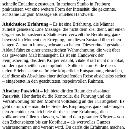
schnelle Entladung zusteuert. In meinem Studio in Freiburg
praktizieren wir eine weitere Form der Intensität: die gekonnte,
achtsame Lingam-Massage als rituelles Handwerk.
Absichtslose Erfahrung
– Es ist eine Erfahrung, die Männer
zutiefst genießen: Eine Massage, die nicht dem Ziel dient, auf einen
Orgasmus hinzusteuern. Stattdessen verweilt die Berührung ganz
bewusst im Moment der Erregung, um diesen Zustand über einen
langen Zeitraum hinweg achtsam zu halten. Dieser rituell gestaltete
Ablauf führt zu einer energetischen Wahrnehmung, die weit über
das gewohnte Maß hinausgeht. Es ist ein Handwerk der
Feinjustierung, das dem Körper erlaubt, vitale Kraft nicht nur lokal,
sondern ganzheitlich zu empfinden. Sollte sich am Ende dieses
tiefen Erlebens eine natürliche körperliche Entspannung einstellen,
darf diese als Abschluss einer tiefgreifenden Reise absichtslos stehen
– eingebettet in den geschützten, respektvollen Rahmen.
Absolute Passivität
– Ich biete dir den Raum der absoluten
Passivität. Hier darfst du die Kontrolle, die Führung und die
Verantwortung für den Moment vollständig an der Tür abgeben. Es
geht darum, die männliche Seite des Empfangens ganz unbefangen
neu zu entdecken. Ich biete dir die seltene Erfahrung, dich
vollkommen fallen zu lassen, während dein gesamter Körper – von
den Zehenspitzen bis zur Kopfhaut – als wertvolles Ganzes
wahrgenommen und verehrt wird. Du darfst die Erfahrung machen,